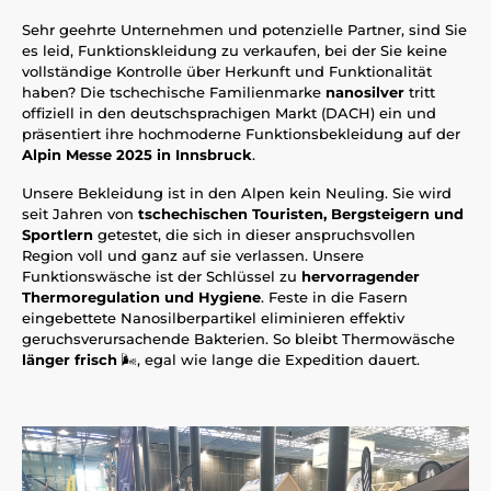
Sehr geehrte Unternehmen und potenzielle Partner, sind Sie
es leid, Funktionskleidung zu verkaufen, bei der Sie keine
vollständige Kontrolle über Herkunft und Funktionalität
haben? Die tschechische Familienmarke
nanosilver
tritt
offiziell in den deutschsprachigen Markt (DACH) ein und
präsentiert ihre hochmoderne Funktionsbekleidung auf der
Alpin Messe 2025 in Innsbruck
.
Unsere Bekleidung ist in den Alpen kein Neuling. Sie wird
seit Jahren von
tschechischen Touristen, Bergsteigern und
Sportlern
getestet, die sich in dieser anspruchsvollen
Region voll und ganz auf sie verlassen. Unsere
Funktionswäsche ist der Schlüssel zu
hervorragender
Thermoregulation und Hygiene
. Feste in die Fasern
eingebettete Nanosilberpartikel eliminieren effektiv
geruchsverursachende Bakterien. So bleibt Thermowäsche
länger frisch
🌬️, egal wie lange die Expedition dauert.