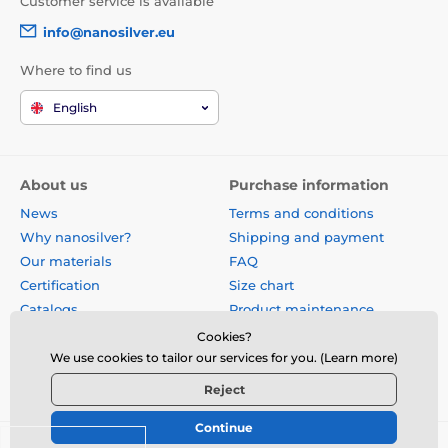
Customer service is available
info@nanosilver.eu
Where to find us
English
About us
Purchase information
News
Terms and conditions
Why nanosilver?
Shipping and payment
Our materials
FAQ
Certification
Size chart
Catalogs
Product maintenance
Site map
Reviews
Cookies?
Business gifts
Form for exchange, return or
We use cookies to tailor our services for you. (Learn more)
claim
Reject
Continue